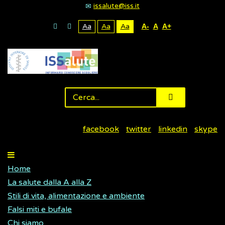
issalute@iss.it
Aa
Aa
Aa
A-
A
A+
facebook
twitter
linkedin
skype
Home
La salute dalla A alla Z
Stili di vita, alimentazione e ambiente
Falsi miti e bufale
Chi siamo