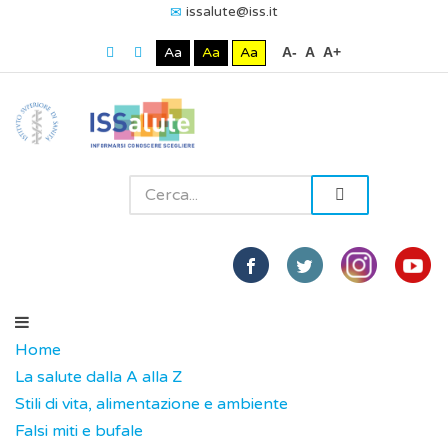
issalute@iss.it
Aa
Aa
Aa
A-
A
A+
Home
La salute dalla A alla Z
Stili di vita, alimentazione e ambiente
Falsi miti e bufale