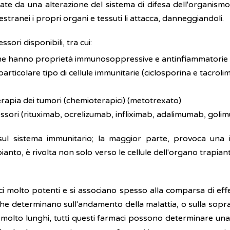
ate da una alterazione del sistema di difesa dell'organismo
tranei i propri organi e tessuti li attacca, danneggiandoli.
sori disponibili, tra cui:
che hanno proprietà immunosoppressive e antinfiammatorie
 particolare tipo di cellule immunitarie (ciclosporina e tacroli
terapia dei tumori (chemioterapici) (metotrexato)
sori (rituximab, ocrelizumab, infliximab, adalimumab, goli
o sul sistema immunitario; la maggior parte, provoca u
apianto, è rivolta non solo verso le cellule dell'organo trapia
lto potenti e si associano spesso alla comparsa di effetti i
 che determinano sull'andamento della malattia, o sulla sopra
molto lunghi, tutti questi farmaci possono determinare una m