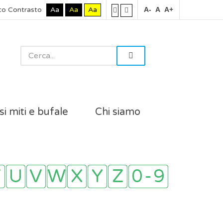
to Contrasto
Aa
Aa
Aa
A-
A
A+
si miti e bufale
Chi siamo