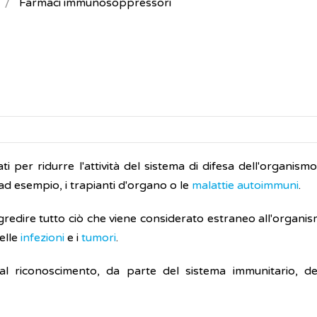
Farmaci immunosoppressori
i per ridurre l'attività del sistema di difesa dell'organism
, ad esempio, i trapianti d'organo o le
malattie autoimmuni
.
ggredire tutto ciò che viene considerato estraneo all'organ
elle
infezioni
e i
tumori
.
l riconoscimento, da parte del sistema immunitario, de