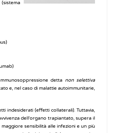
 (sistema
mus)
mumab)
na immunosoppressione detta
non selettiva
ntato e, nel caso di malattie autoimmunitarie,
ndesiderati (effetti collaterali). Tuttavia,
vvivenza dell'organo trapiantato, supera il
aggiore sensibilità alle infezioni e un più