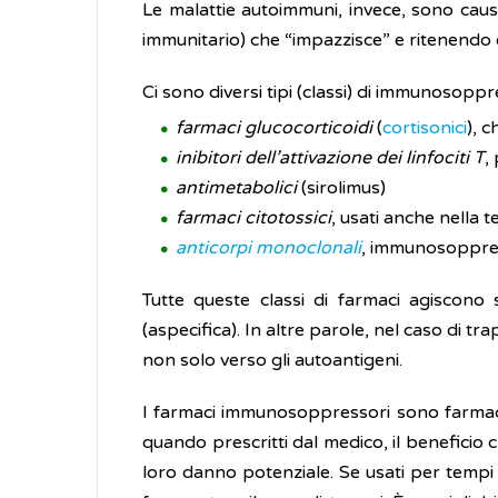
Le malattie autoimmuni, invece, sono caus
immunitario) che “impazzisce” e ritenendo es
Ci sono diversi tipi (classi) di immunosoppres
farmaci glucocorticoidi
(
cortisonici
), 
inibitori dell’attivazione dei linfociti T
,
antimetabolici
(sirolimus)
farmaci citotossici
, usati anche nella 
anticorpi monoclonali
, immunosoppres
Tutte queste classi di farmaci agiscon
(aspecifica). In altre parole, nel caso di tr
non solo verso gli autoantigeni.
I farmaci immunosoppressori sono farmaci mo
quando prescritti dal medico, il beneficio
loro danno potenziale. Se usati per tempi 