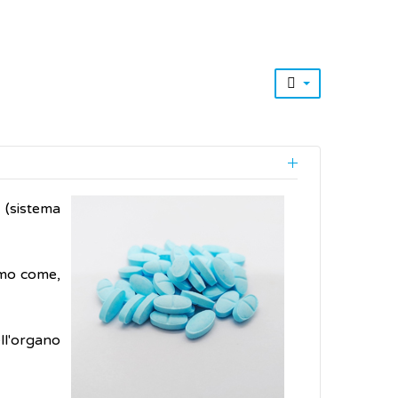
o (sistema
ismo come,
ll'organo