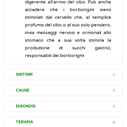
digerente all'arrivo del cibo. Può anche
accadere che i borborigmi siano
stimolati dal cervello che, al semplice
profumo del cibo o al suo solo pensiero,
invia messaggi nervosi e ormonali allo
stomaco che a sua volta stimola la
produzione di succhi gastrici,
responsabili dei borborigmi
SINTOMI
Benché i borborigmi siano rumori del tutto
CAUSE
naturali, la loro presenza continua e
l'intensità del loro suono possono anche
Generalmente, i borborigmi intestinali sono
DIAGNOSI
essere associati ad alcune
malattie
un fenomeno del tutto naturale collegato al
infiammatorie
dell'apparato
movimento del cibo e alla presenza di aria
In caso di gorgoglii addominali rumorosi,
TERAPIA