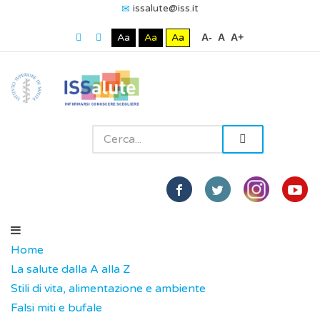
issalute@iss.it
Aa
Aa
Aa
A-
A
A+
Home
La salute dalla A alla Z
Stili di vita, alimentazione e ambiente
Falsi miti e bufale