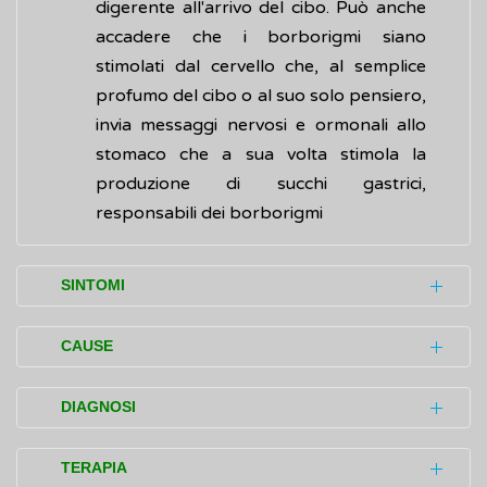
digerente all'arrivo del cibo. Può anche
accadere che i borborigmi siano
stimolati dal cervello che, al semplice
profumo del cibo o al suo solo pensiero,
invia messaggi nervosi e ormonali allo
stomaco che a sua volta stimola la
produzione di succhi gastrici,
responsabili dei borborigmi
SINTOMI
Benché i borborigmi siano rumori del tutto
CAUSE
naturali, la loro presenza continua e
l'intensità del loro suono possono anche
Generalmente, i borborigmi intestinali sono
DIAGNOSI
essere associati ad alcune
malattie
un fenomeno del tutto naturale collegato al
infiammatorie
dell'apparato
movimento del cibo e alla presenza di aria
In caso di gorgoglii addominali rumorosi,
TERAPIA