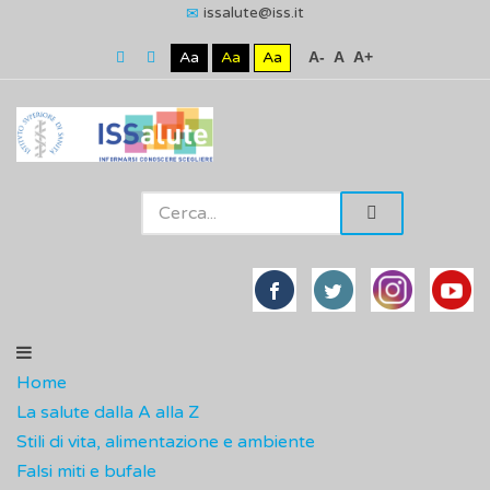
issalute@iss.it
Aa
Aa
Aa
A-
A
A+
Home
La salute dalla A alla Z
Stili di vita, alimentazione e ambiente
Falsi miti e bufale