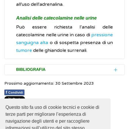
all'uso dell'adrenalina.
Analisi delle catecolamine nelle urine
Può essere richiesta l’analisi delle
catecolamine nelle urine in caso di
pressione
sanguigna alta
o di sospetta presenza di un
tumore
delle ghiandole surrenali.
BIBLIOGRAFIA
Prossimo aggiornamento: 30 Settembre 2023
Mayo Clinic.
Stress management
(Inglese)
f
Condividi
Treccani. Dizionario di Medicina.
Adrenalina
Questo sito fa uso di cookie tecnici e cookie di
1
1
1
1
1
Rating 2.14 (7 Votes)
Ospedale Niguarda.
Esami di laboratorio.
terze parti per migliorare l’esperienza di
Adrenalina
navigazione degli utenti e per raccogliere
informazioni sull’utilizzo del sito stesso.