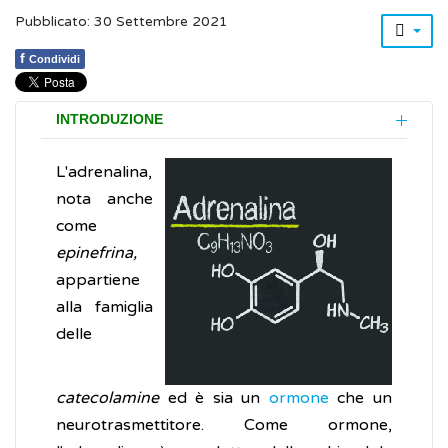
Pubblicato: 30 Settembre 2021
f
Condividi
INTRODUZIONE
L'adrenalina,
nota anche
come
epinefrina,
appartiene
alla famiglia
delle
catecolamine
ed è sia un
ormone
che un
neurotrasmettitore. Come ormone,