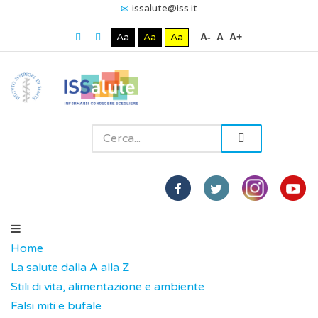
issalute@iss.it
Aa
Aa
Aa
A-
A
A+
Home
La salute dalla A alla Z
Stili di vita, alimentazione e ambiente
Falsi miti e bufale