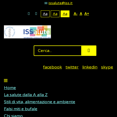
issalute@iss.it
Aa
Aa
Aa
A-
A
A+
facebook
twitter
linkedin
skype
Home
La salute dalla A alla Z
Stili di vita, alimentazione e ambiente
Falsi miti e bufale
Chi siamo