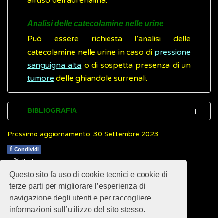
all'uso dell'adrenalina.
Analisi delle catecolamine nelle urine
Può essere richiesta l’analisi delle
catecolamine nelle urine in caso di
pressione
sanguigna alta
o di sospetta presenza di un
tumore
delle ghiandole surrenali.
BIBLIOGRAFIA
Prossimo aggiornamento: 30 Settembre 2023
Mayo Clinic.
Stress management
(Inglese)
f
Condividi
Treccani. Dizionario di Medicina.
Adrenalina
Questo sito fa uso di cookie tecnici e cookie di
1
1
1
1
1
Rating 2.14 (7 Votes)
Ospedale Niguarda.
Esami di laboratorio.
terze parti per migliorare l’esperienza di
Adrenalina
navigazione degli utenti e per raccogliere
informazioni sull’utilizzo del sito stesso.