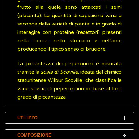
frutto alla quale sono attaccati i semi
(placenta). La quantità di capsaicina varia a
seconda della varietà di pianta; è in grado di
interagire con proteine (recettori) presenti
nella bocca, nello stomaco e nell'ano,
producendo il tipico senso di bruciore.
La piccantezza dei peperoncini è misurata
tramite la
scala di Scoville
, ideata dal chimico
statunitense Wilbur Scoville, che classifica le
varie specie di peperoncino in base al loro
grado di piccantezza.
UTILIZZO
Il peperoncino è una spezia comunemente
COMPOSIZIONE