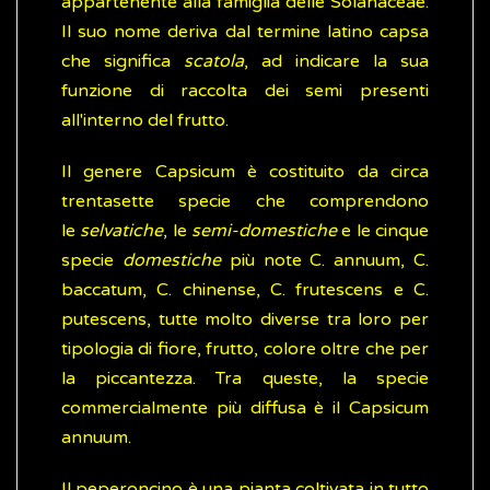
appartenente alla famiglia delle Solanaceae.
Il suo nome deriva dal termine latino capsa
che significa
scatola
, ad indicare la sua
funzione di raccolta dei semi presenti
all'interno del frutto.
Il genere Capsicum è costituito da circa
trentasette specie che comprendono
le
selvatiche
, le
semi-domestiche
e le cinque
specie
domestiche
più note C. annuum, C.
baccatum, C. chinense, C. frutescens e C.
putescens, tutte molto diverse tra loro per
tipologia di fiore, frutto, colore oltre che per
la piccantezza. Tra queste, la specie
commercialmente più diffusa è il Capsicum
annuum.
Il peperoncino è una pianta coltivata in tutto