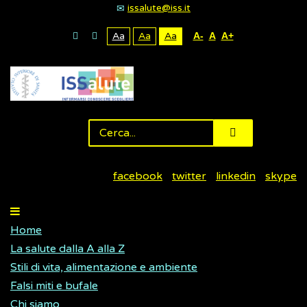
issalute@iss.it
Aa
Aa
Aa
A-
A
A+
facebook
twitter
linkedin
skype
Home
La salute dalla A alla Z
Stili di vita, alimentazione e ambiente
Falsi miti e bufale
Chi siamo