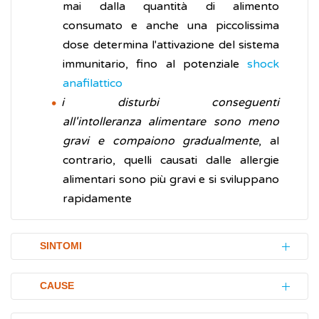
mai dalla quantità di alimento
consumato e anche una piccolissima
dose determina l'attivazione del sistema
immunitario, fino al potenziale
shock
anafilattico
i disturbi conseguenti
all'intolleranza alimentare sono meno
gravi e compaiono gradualmente
, al
contrario, quelli causati dalle allergie
alimentari sono più gravi e si sviluppano
rapidamente
SINTOMI
Le intolleranze alimentari si manifestano con
CAUSE
segni e disturbi (sintomi) prevalentemente a