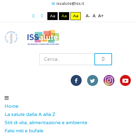
issalute@iss.it
Aa
Aa
Aa
A-
A
A+
Home
La salute dalla A alla Z
Stili di vita, alimentazione e ambiente
Falsi miti e bufale