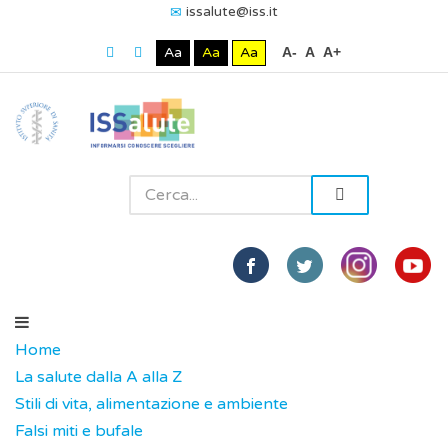
issalute@iss.it
Aa
Aa
Aa
A-
A
A+
Home
La salute dalla A alla Z
Stili di vita, alimentazione e ambiente
Falsi miti e bufale