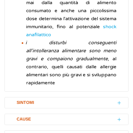
mai dalla quantità di alimento
consumato e anche una piccolissima
dose determina l'attivazione del sistema
immunitario, fino al potenziale
shock
anafilattico
i disturbi conseguenti
all'intolleranza alimentare sono meno
gravi e compaiono gradualmente
, al
contrario, quelli causati dalle allergie
alimentari sono più gravi e si sviluppano
rapidamente
SINTOMI
Le intolleranze alimentari si manifestano con
CAUSE
segni e disturbi (sintomi) prevalentemente a