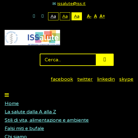
issalute@iss.it
Aa
Aa
Aa
A-
A
A+
facebook
twitter
linkedin
skype
Home
La salute dalla A alla Z
Stili di vita, alimentazione e ambiente
Falsi miti e bufale
Chi siamo