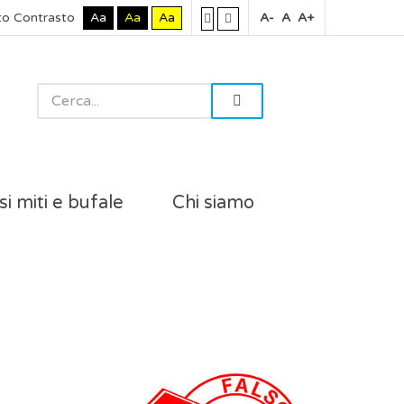
to Contrasto
Aa
Aa
Aa
A-
A
A+
si miti e bufale
Chi siamo