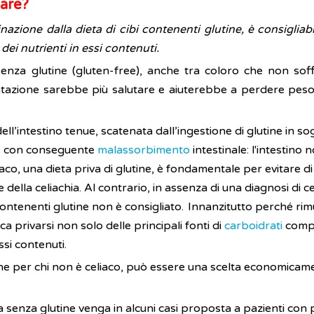
tare?
inazione dalla dieta di cibi contenenti glutine, è consigliab
dei nutrienti in essi contenuti.
 senza glutine (gluten-free), anche tra coloro che non so
entazione sarebbe più salutare e aiuterebbe a perdere peso
ll’intestino tenue, scatenata dall’ingestione di glutine in s
ali, con conseguente
malassorbimento
intestinale: l'intestino
iaco, una dieta priva di glutine, è fondamentale per evitare di
 della celiachia. Al contrario, in assenza di una diagnosi di 
 contenenti glutine non è consigliato.
Innanzitutto perché rim
ica privarsi non solo delle principali fonti di
carboidrati
comple
ssi contenuti.
utine per chi non è celiaco, può essere una scelta economic
 senza glutine venga in alcuni casi proposta a pazienti con 