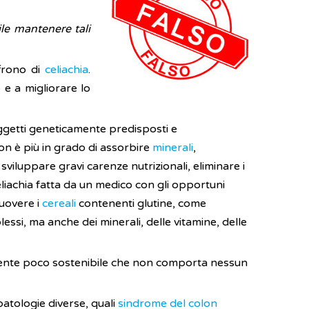
ile mantenere tali
ffrono di
celiachia
.
 e a migliorare lo
oggetti geneticamente predisposti e
 non è più in grado di assorbire
minerali
,
 sviluppare gravi carenze nutrizionali, eliminare i
celiachia fatta da un medico con gli opportuni
uovere i
cereali
contenenti glutine, come
ssi, ma anche dei minerali, delle vitamine, delle
amente poco sostenibile che non comporta nessun
patologie diverse, quali
sindrome del colon