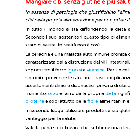
Mangiare cibi senza glutine è più salu
In assenza di patologie che giustifichino l'elim
cibi nella propria alimentazione per non privarsi 
In tutto il mondo si sta diffondendo la dieta
Secondo i suoi sostenitori questo tipo di alim
stato di salute. In realtà non è così.
La celiachia è una malattia autoimmune cronica de
caratterizzata dalla distruzione dei villi intestin
soprattutto il ferro,
grassi
e
vitamine
. Per un cel
sintomi e prevenire le rare, ma gravi complicanze
accertamenti clinici e diagnostici, privarsi di cibi
frumento,
orzo
e farro dalla propria
dieta
signif
proteine
e soprattutto delle
fibre
alimentari in e
In secondo luogo, utilizzare prodotti senza gl
vantaggio per la salute.
Vale la pena sottolineare che, sebbene una dieta