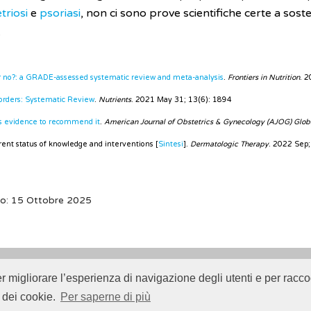
riosi
e
psoriasi
, non ci sono prove scientifiche certe a soste
.
 or no?: a GRADE-assessed systematic review and meta-analysis
.
Frontiers in Nutrition
. 
orders: Systematic Review
.
Nutrients
. 2021 May 31; 13(6): 1894
cks evidence to recommend it
.
American Journal of Obstetrics & Gynecology (AJOG) Glob
rrent status of knowledge and interventions [
Sintesi
].
Dermatologic Therapy
. 2022 Sep
to: 15 Ottobre 2025
er migliorare l’esperienza di navigazione degli utenti e per raccog
Istituto Superiore di Sanità (ISS) -
Disclaimer
-
Cookie
 dei cookie.
Per saperne di più