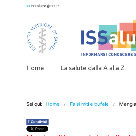
issalute@iss.it
Home
La salute dalla A alla Z
Sei qui:
Home
Falsi miti e bufale
Mangiar
f
Condividi