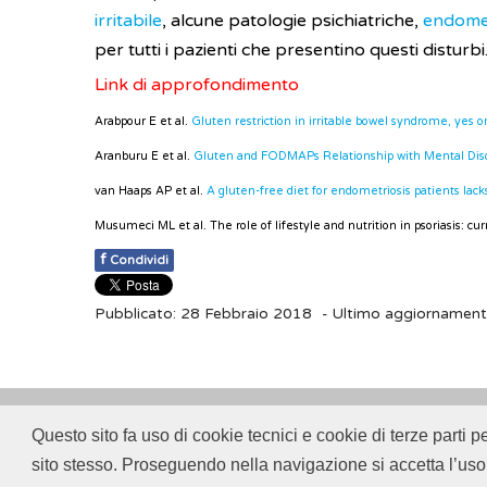
irritabile
, alcune patologie psichiatriche,
endomet
per tutti i pazienti che presentino questi disturbi
Link di approfondimento
Arabpour E et al.
Gluten restriction in irritable bowel syndrome, yes
Aranburu E et al.
Gluten and FODMAPs Relationship with Mental Dis
van Haaps AP et al.
A gluten-free diet for endometriosis patients la
Musumeci ML et al. The role of lifestyle and nutrition in psoriasis: cu
f
Condividi
Pubblicato: 28 Febbraio 2018
- Ultimo aggiornamen
Questo sito fa uso di cookie tecnici e cookie di terze parti p
© 2018
ISSalute - Sito sviluppato e gestito dall’
sito stesso. Proseguendo nella navigazione si accetta l’uso