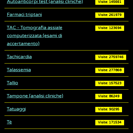
Autoanticorpi test (analisi cliniche)
Visite: 145661
Farmaci triptani
Visite: 261979
TAC - Tomografia assiale
Visite: 123694
computerizzata (esami di
accertamento)
Tachicardia
Visite: 2759746
Talassemia
Visite: 277868
Tallio
Visite: 157523
Tampone (analisi cliniche)
Visite: 86249
Tatuaggi
Visite: 90295
Tè
Visite: 171534