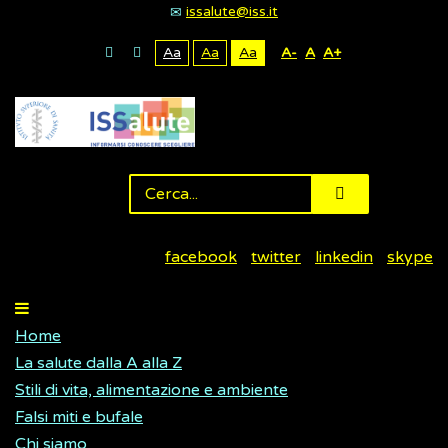
issalute@iss.it
Aa
Aa
Aa
A-
A
A+
facebook
twitter
linkedin
skype
Home
La salute dalla A alla Z
Stili di vita, alimentazione e ambiente
Falsi miti e bufale
Chi siamo