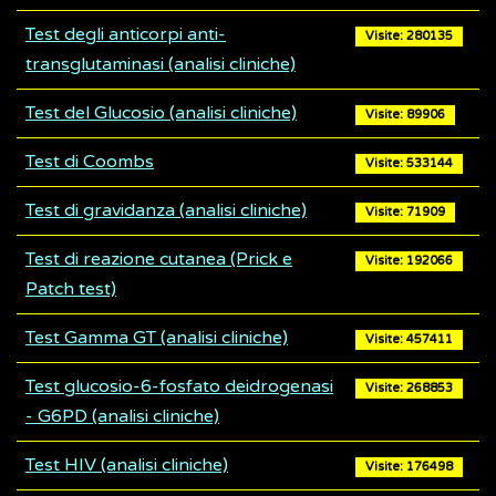
Test degli anticorpi anti-
Visite: 280135
transglutaminasi (analisi cliniche)
Test del Glucosio (analisi cliniche)
Visite: 89906
Test di Coombs
Visite: 533144
Test di gravidanza (analisi cliniche)
Visite: 71909
Test di reazione cutanea (Prick e
Visite: 192066
Patch test)
Test Gamma GT (analisi cliniche)
Visite: 457411
Test glucosio-6-fosfato deidrogenasi
Visite: 268853
- G6PD (analisi cliniche)
Test HIV (analisi cliniche)
Visite: 176498