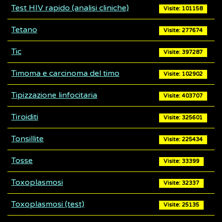
Test HIV rapido (analisi cliniche)
Visite: 101158
Tetano
Visite: 277674
Tic
Visite: 397287
Timoma e carcinoma del timo
Visite: 102902
Tipizzazione linfocitaria
Visite: 403707
Tiroiditi
Visite: 325601
Tonsillite
Visite: 225434
Tosse
Visite: 33399
Toxoplasmosi
Visite: 32337
Toxoplasmosi (test)
Visite: 25135