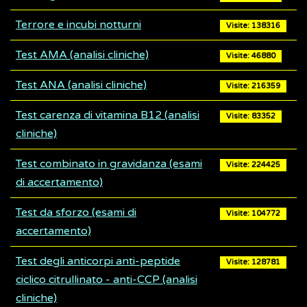
Terrore e incubi notturni
Visite: 138316
Test AMA (analisi cliniche)
Visite: 46880
Test ANA (analisi cliniche)
Visite: 216359
Test carenza di vitamina B12 (analisi
Visite: 83352
cliniche)
Test combinato in gravidanza (esami
Visite: 224425
di accertamento)
Test da sforzo (esami di
Visite: 104772
accertamento)
Test degli anticorpi anti-peptide
Visite: 128781
ciclico citrullinato - anti-CCP (analisi
cliniche)