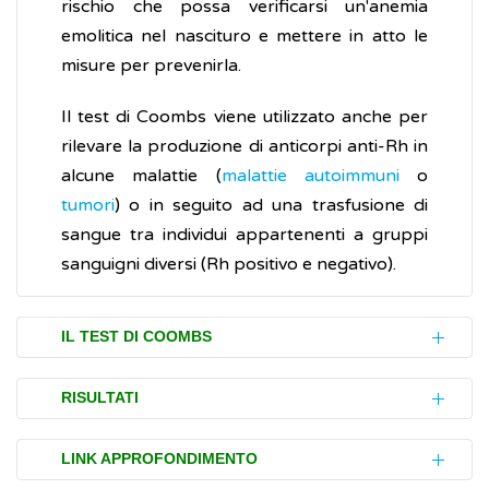
rischio che possa verificarsi un'anemia
emolitica nel nascituro e mettere in atto le
misure per prevenirla.
Il test di Coombs viene utilizzato anche per
rilevare la produzione di anticorpi anti-Rh in
alcune malattie (
malattie autoimmuni
o
tumori
) o in seguito ad una trasfusione di
sangue tra individui appartenenti a gruppi
sanguigni diversi (Rh positivo e negativo).
IL TEST DI COOMBS
Il test di Coombs è distinto in diretto e
RISULTATI
indiretto e per la sua esecuzione non è
richiesta alcuna preparazione. Può essere
Test di Coombs diretto
LINK APPROFONDIMENTO
prescritto dal proprio medico di famiglia, o