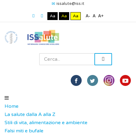
issalute@iss.it
Aa
Aa
Aa
A-
A
A+
Home
La salute dalla A alla Z
Stili di vita, alimentazione e ambiente
Falsi miti e bufale