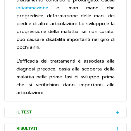
trattamento continuo e prolungato. Causa
infiammazione
e, man mano che
progredisce, deformazione delle mani, dei
piedi e di altre articolazioni. Lo sviluppo e la
progressione della malattia, se non curata,
può causare disabilità importanti nel giro di
pochi anni.
L’efficacia dei trattamenti è associata alla
diagnosi precoce, ossia alla scoperta della
malattia nelle prime fasi di sviluppo prima
che si verifichino danni importanti alle
articolazioni.
IL TEST
Il test degli anticorpi anti-peptide ciclico
RISULTATI