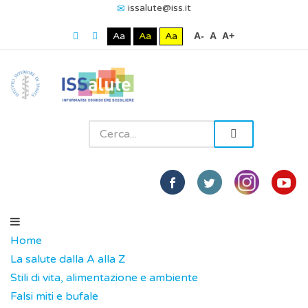
issalute@iss.it
Aa
Aa
Aa
A-
A
A+
Home
La salute dalla A alla Z
Stili di vita, alimentazione e ambiente
Falsi miti e bufale