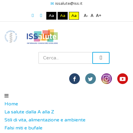
issalute@iss.it
Aa
Aa
Aa
A-
A
A+
Home
La salute dalla A alla Z
Stili di vita, alimentazione e ambiente
Falsi miti e bufale