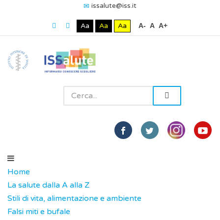
issalute@iss.it
Aa
Aa
Aa
A-
A
A+
Home
La salute dalla A alla Z
Stili di vita, alimentazione e ambiente
Falsi miti e bufale