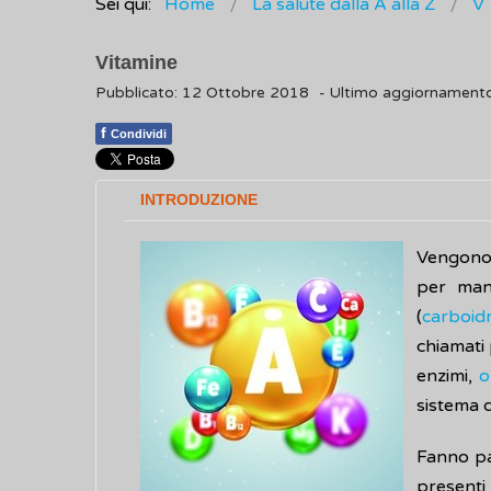
Sei qui:
Home
La salute dalla A alla Z
V
Vitamine
Pubblicato: 12 Ottobre 2018
- Ultimo aggiornamento
f
Condividi
INTRODUZIONE
Vengono 
per man
(
carboidr
chiamati 
enzimi,
o
sistema d
Fanno pa
presenti 