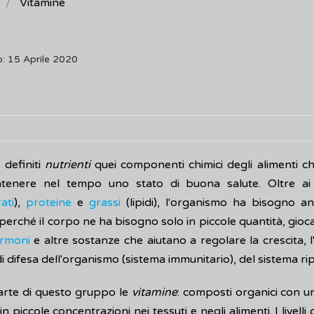
Vitamine
: 15 Aprile 2020
definiti
nutrienti
quei componenti chimici degli alimenti c
tenere nel tempo uno stato di buona salute. Oltre ai
ati
),
proteine
e
grassi
(lipidi), l'organismo ha bisogno a
perché il corpo ne ha bisogno solo in piccole quantità, gioc
rmoni
e altre sostanze che aiutano a regolare la crescita, l
i difesa dell'organismo (sistema immunitario), del sistema ripr
rte di questo gruppo le
vitamine
: composti organici con un
in piccole concentrazioni nei tessuti e negli alimenti. I livel