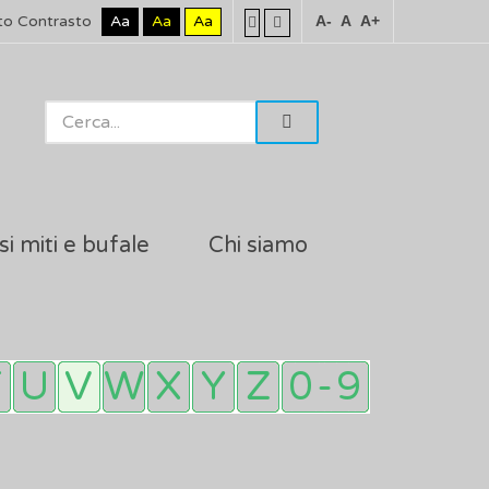
to Contrasto
Aa
Aa
Aa
A-
A
A+
si miti e bufale
Chi siamo