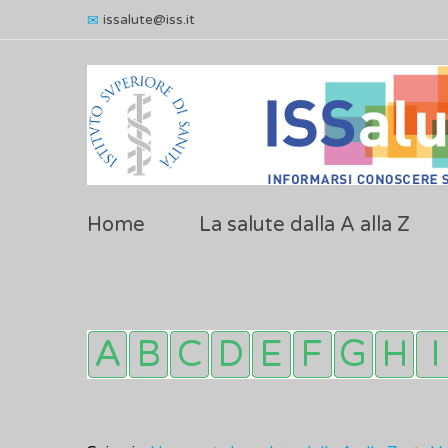
issalute@iss.it
Home
La salute dalla A alla Z