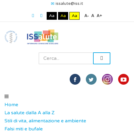
issalute@iss.it
Aa
Aa
Aa
A-
A
A+
Home
La salute dalla A alla Z
Stili di vita, alimentazione e ambiente
Falsi miti e bufale