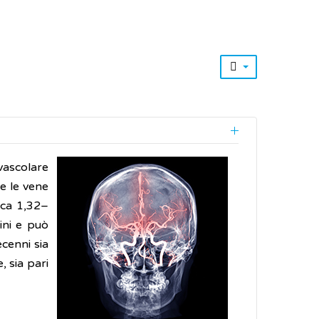
vascolare
e le vene
rca 1,32–
ini e può
ecenni sia
, sia pari