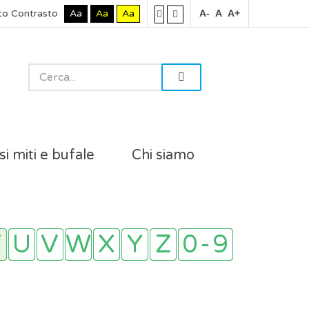
to Contrasto
Aa
Aa
Aa
A-
A
A+
si miti e bufale
Chi siamo