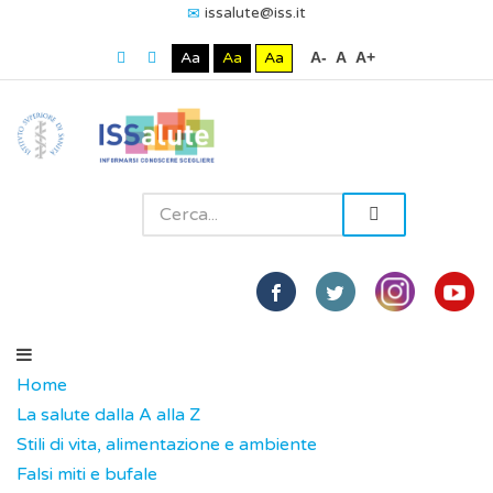
issalute@iss.it
Aa
Aa
Aa
A-
A
A+
Home
La salute dalla A alla Z
Stili di vita, alimentazione e ambiente
Falsi miti e bufale