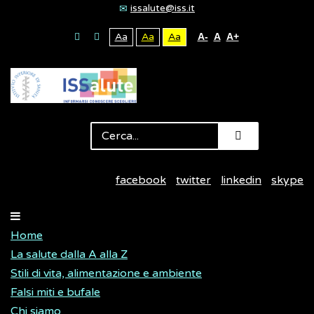
issalute@iss.it
Aa
Aa
Aa
A-
A
A+
facebook
twitter
linkedin
skype
Home
La salute dalla A alla Z
Stili di vita, alimentazione e ambiente
Falsi miti e bufale
Chi siamo