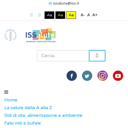
issalute@iss.it
Aa
Aa
Aa
A-
A
A+
Home
La salute dalla A alla Z
Stili di vita, alimentazione e ambiente
Falsi miti e bufale