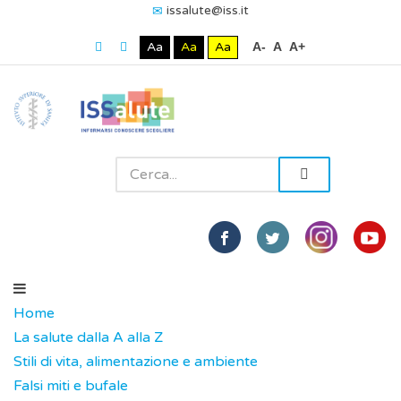
issalute@iss.it
Aa
Aa
Aa
A-
A
A+
Home
La salute dalla A alla Z
Stili di vita, alimentazione e ambiente
Falsi miti e bufale