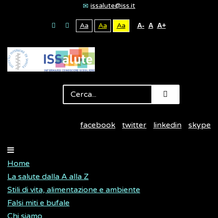
issalute@iss.it
Aa
Aa
Aa
A-
A
A+
facebook
twitter
linkedin
skype
Home
La salute dalla A alla Z
Stili di vita, alimentazione e ambiente
Falsi miti e bufale
Chi siamo