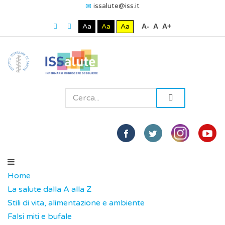
issalute@iss.it
Aa
Aa
Aa
A-
A
A+
Home
La salute dalla A alla Z
Stili di vita, alimentazione e ambiente
Falsi miti e bufale