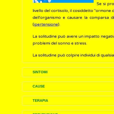
Se si pr
livello del cortisolo, il cosiddetto "ormone 
dell'organismo e causare la comparsa di
(
ipertensione
).
La solitudine può avere un impatto negati
problemi del sonno e stress.
La solitudine può colpire individui di qual
SINTOMI
Alcune delle caratteristiche più comuni rilev
CAUSE
incapacità di avere rapporti profondi co
La solitudine ha cause diverse e può manifes
sentirsi soli anche in mezzo a una foll
TERAPIA
avere pensieri negativi,
dubitare di se s
coloro che non hanno una rete di amic