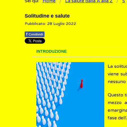
Sei qui:
Home
La salute dalla A alla Z
S
Solitudine e salute
Pubblicato: 28 Luglio 2022
f
Condividi
INTRODUZIONE
La solitu
viene su
nessuno 
Questo ti
mezzo a
emarginat
fase dell'