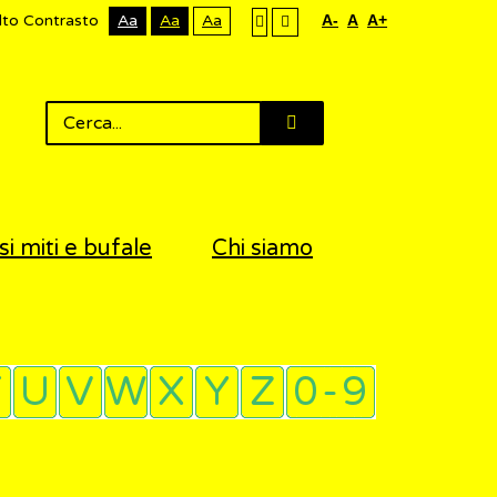
lto Contrasto
Aa
Aa
Aa
A-
A
A+
si miti e bufale
Chi siamo