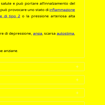
a salute e può portare all'innalzamento del
lo può provocare uno stato di
infiammazione
e di tipo 2
o la pressione arteriosa alta
ore di depressione,
ansia
, scarsa
autostima
,
ne anziane.
e ma solo conoscenze superficiali
e sono: