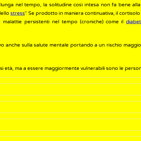
olunga nel tempo, la solitudine così intesa non fa bene all
dello
stress
". Se prodotto in maniera continuativa, il cortiso
 malattie persistenti nel tempo (croniche) come il
diabet
vo anche sulla salute mentale portando a un rischio maggi
siasi età, ma a essere maggiormente vulnerabili sono le perso
abili in chi soffre di solitudine includono:
n gli altri,
non si hanno amici con cui condividere esperienz
tarsi a tutte le età. Le persone più vulnerabili alla solitudin
a
tessi e delle proprie capacità
izie né una famiglia