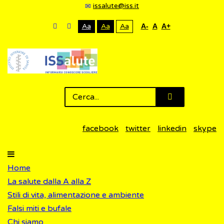
issalute@iss.it
Aa
Aa
Aa
A-
A
A+
facebook
twitter
linkedin
skype
Home
La salute dalla A alla Z
Stili di vita, alimentazione e ambiente
Falsi miti e bufale
Chi siamo