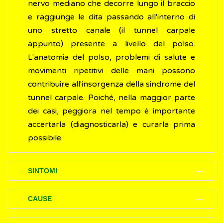
nervo mediano che decorre lungo il braccio
e raggiunge le dita passando all'interno di
uno stretto canale (il tunnel carpale
appunto) presente a livello del polso.
L'anatomia del polso, problemi di salute e
movimenti ripetitivi delle mani possono
contribuire all'insorgenza della sindrome del
tunnel carpale. Poiché, nella maggior parte
dei casi, peggiora nel tempo è importante
accertarla (diagnosticarla) e curarla prima
possibile.
SINTOMI
I disturbi (sintomi) causati dalla sindrome del
CAUSE
tunnel carpale si manifestano,