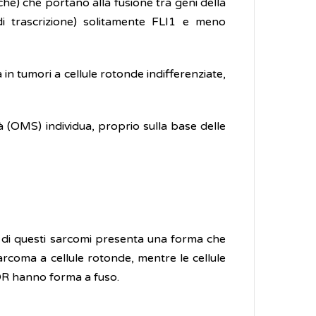
he) che portano alla fusione tra geni della
di trascrizione) solitamente FLI1 e meno
in tumori a cellule rotonde indifferenziate,
à (OMS) individua, proprio sulla base delle
le di questi sarcomi presenta una forma che
arcoma a cellule rotonde, mentre le cellule
BCOR hanno forma a fuso.