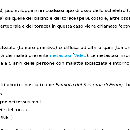
 può svilupparsi in qualsiasi tipo di osso dello scheletro (
) sia quelle del bacino e del torace (pelvi, costole, altre oss
avertebrale e del torace); in questa caso viene chiamato “ext
alizzata (tumore primitivo) o diffusa ad altri organi (tum
30% dei malati presenta
metastasi
(
Video
). Le metastasi ins
a a 5 anni delle persone con malattia localizzata è intorno 
di tumori conosciuti come
Famiglia del Sarcoma di Ewing
ch
o
gine nei tessuti molli
ete del torace
PNET)