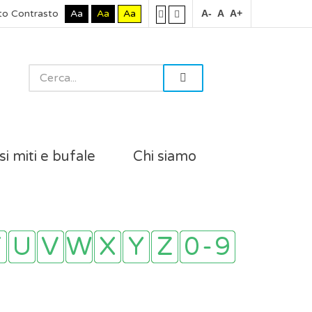
to Contrasto
Aa
Aa
Aa
A-
A
A+
si miti e bufale
Chi siamo