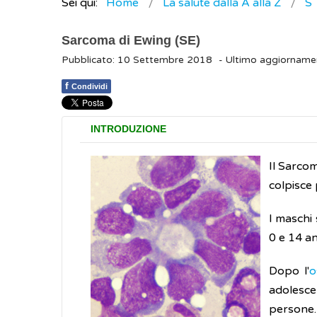
Sei qui:
Home
La salute dalla A alla Z
S
Sarcoma di Ewing (SE)
Pubblicato: 10 Settembre 2018
- Ultimo aggiornam
f
Condividi
INTRODUZIONE
Il Sarco
colpisce 
I maschi 
0 e 14 a
Dopo l'
o
adolescen
persone