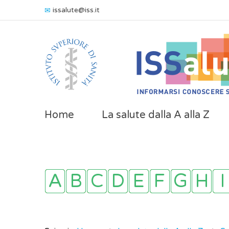
issalute@iss.it
Home
La salute dalla A alla Z