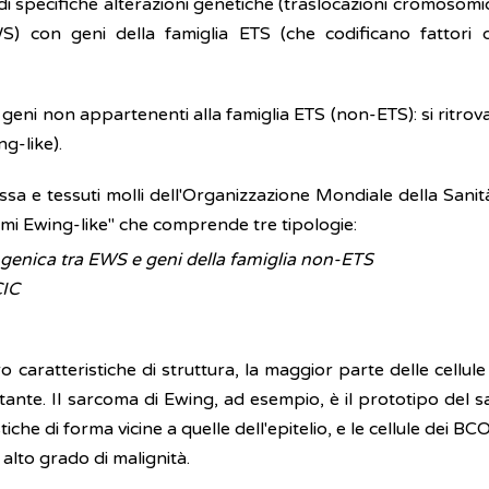
di specifiche alterazioni genetiche (traslocazioni cromosomic
S) con geni della famiglia ETS (che codificano fattori 
ni non appartenenti alla famiglia ETS (non-ETS): si ritrova 
g-like).
ossa e tessuti molli dell'Organizzazione Mondiale della Sanit
omi Ewing-like" che comprende tre tipologie:
 genica tra EWS e geni della famiglia non-ETS
CIC
caratteristiche di struttura, la maggior parte delle cellu
tante. Il sarcoma di Ewing, ad esempio, è il prototipo del s
iche di forma vicine a quelle dell'epitelio, e le cellule dei 
 alto grado di malignità.