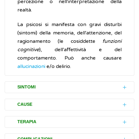
percezione o nell'interpretazione della
realtà.
La psicosi si manifesta con gravi disturbi
(sintomi) della memoria, dell'attenzione, del
ragionamento (le cosiddette
funzioni
cognitive
), dell'affettività e del
comportamento. Può anche causare
allucinazioni
e/o delirio.
SINTOMI
I principali disturbi (sintomi) causati dalla
CAUSE
psicosi sono:
La psicosi può essere scatenata da diversi
allucinazioni
, la persona sente, vede e,
TERAPIA
tipi di fattori: cause psicologiche, malattie
in alcuni casi, percepisce (anche con
fisiche, abuso di sostanze, farmaci,
La cura (terapia) per la psicosi richiede la
l’odorato e col gusto) cose che