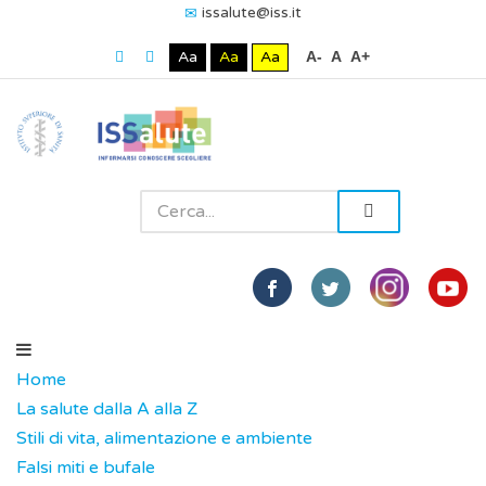
issalute@iss.it
Aa
Aa
Aa
A-
A
A+
Home
La salute dalla A alla Z
Stili di vita, alimentazione e ambiente
Falsi miti e bufale