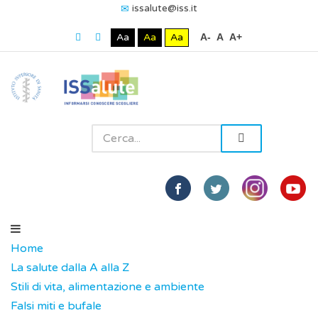
issalute@iss.it
Aa
Aa
Aa
A-
A
A+
Home
La salute dalla A alla Z
Stili di vita, alimentazione e ambiente
Falsi miti e bufale