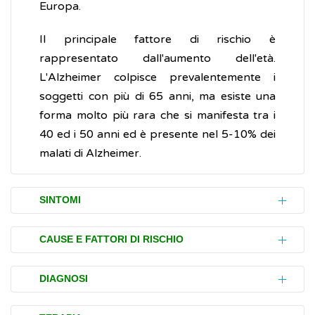
Europa.
Il principale fattore di rischio è
rappresentato dall'aumento dell'età.
L'Alzheimer colpisce prevalentemente i
soggetti con più di 65 anni, ma esiste una
forma molto più rara che si manifesta tra i
40 ed i 50 anni ed è presente nel 5-10% dei
malati di Alzheimer.
SINTOMI
La progressione dei disturbi (sintomi) causati
CAUSE E FATTORI DI RISCHIO
dall'Alzheimer varia da individuo a individuo e
non è ancora possibile prevedere
Attualmente, la causa dell'Alzheimer non è
DIAGNOSI
esattamente la velocità di progressione e le
conosciuta, ma negli anni sono stati
caratteristiche della malattia nel singolo
identificati diversi fattori di rischio che ne