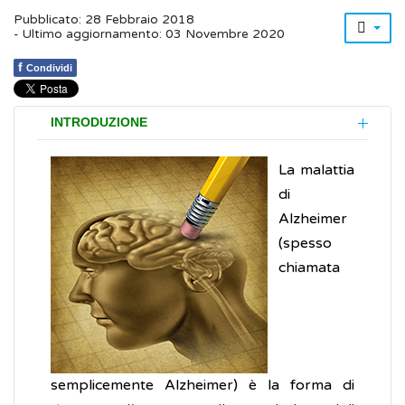
Pubblicato: 28 Febbraio 2018
- Ultimo aggiornamento: 03 Novembre 2020
f
Condividi
INTRODUZIONE
La malattia
di
Alzheimer
(spesso
chiamata
semplicemente Alzheimer) è la forma di