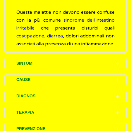
Queste malattie non devono essere confuse
con la più comune
sindrome dell'intestino
irritabile
che presenta disturbi quali
costipazione
,
diarrea
, dolori addominali non
associati alla presenza di una infiammazione.
SINTOMI
I disturbi (sintomi) delle malattie
CAUSE
infiammatorie croniche dell'intestino
possono variare a seconda della loro gravità
Le cause delle malattie croniche
DIAGNOSI
e della parte dell’intestino colpita.
dell’intestino (MICI) non sono ancora chiare.
L'identificazione rapida della malattia dal
TERAPIA
Quelli della
colite ulcerosa
e della
malattia di
Le conoscenze attualmente disponibili
momento della sua comparsa (diagnosi
Crohn
comprendono:
portano ad ipotizzare che
l'infiammazione
precoce) consente di iniziare subito la cura
Al momento non esistono cure risolutive per
PREVENZIONE