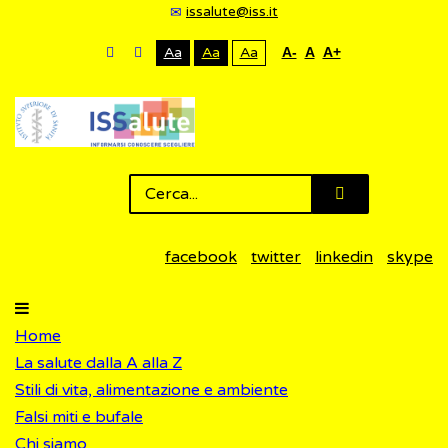
issalute@iss.it
Aa
Aa
Aa
A-
A
A+
facebook
twitter
linkedin
skype
Home
La salute dalla A alla Z
Stili di vita, alimentazione e ambiente
Falsi miti e bufale
Chi siamo