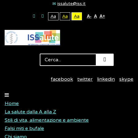
issalute@iss.it
Aa
Aa
Aa
A-
A
A+
facebook
twitter
linkedin
skype
Home
La salute dalla A alla Z
Stili di vita, alimentazione e ambiente
Falsi miti e bufale
Chi siamo