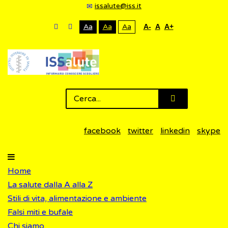
issalute@iss.it
Aa
Aa
Aa
A-
A
A+
facebook
twitter
linkedin
skype
Home
La salute dalla A alla Z
Stili di vita, alimentazione e ambiente
Falsi miti e bufale
Chi siamo