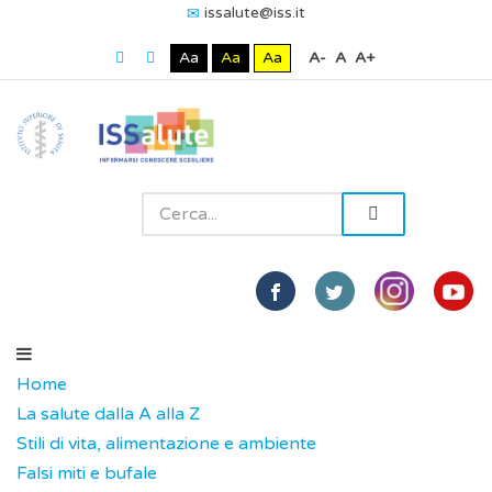
issalute@iss.it
Aa
Aa
Aa
A-
A
A+
Home
La salute dalla A alla Z
Stili di vita, alimentazione e ambiente
Falsi miti e bufale