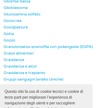
Glicemia bassa
Glioblastoma
Glucosamina solfato
Gonorrea
Goodpasture
Gotta
Gozzo
Granulomatosi eosinofila con poliangioite (EGPA)
Grassi alimentari
Gravidanza
Gravidanza e alcol
Gravidanza e trapianto
Gruppi sanguigni (analisi cliniche)
Guillain Barré
Questo sito fa uso di cookie tecnici e cookie di
GvHD - Graft versus Host Disease
terze parti per migliorare l’esperienza di
navigazione degli utenti e per raccogliere