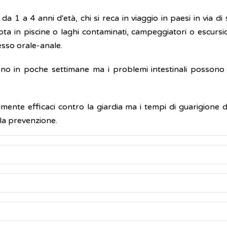
a 1 a 4 anni d'età, chi si reca in viaggio in paesi in via di
uota in piscine o laghi contaminati, campeggiatori o escurs
esso orale-anale.
isolvono in poche settimane ma i problemi intestinali poss
mente efficaci contro la giardia ma i tempi di guarigione d
 la prevenzione.
alcun disturbo (sintomo), soprattutto quando ad essere col
paiono 1 o 2 settimane dopo l’infezione.
 di molte specie animali. Prima dell'espulsione nell'ambiente
nte come una
gastroenterite
acuta, con sintomi come:
e, che consente loro di sopravvivere nell'ambiente anche pe