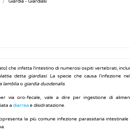
Giardia - Giardiasi
to) che infetta l'intestino di numerosi ospiti vertebrati, incl
alattia detta
giardiasi
. La specie che causa l’infezione ne
a lamblia
o
giardia duodenalis
.
er via oro-fecale, vale a dire per ingestione di alimen
ciata a
diarrea
e disidratazione.
appresenta la più comune infezione parassitaria intestinale
pa.