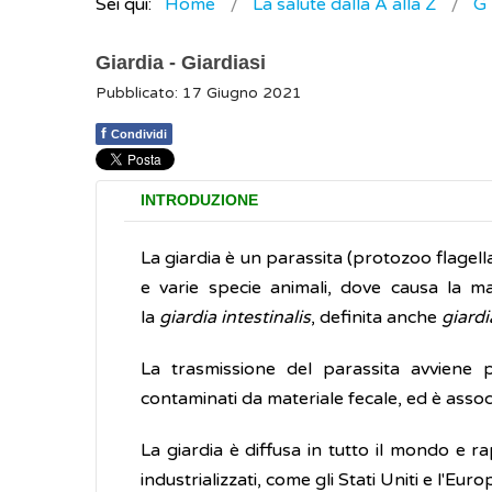
Sei qui:
Home
La salute dalla A alla Z
G
Giardia - Giardiasi
Pubblicato: 17 Giugno 2021
f
Condividi
INTRODUZIONE
La giardia è un parassita (protozoo flagella
e varie specie animali, dove causa la m
la
giardia intestinalis
, definita anche
giardi
La trasmissione del parassita avviene p
contaminati da materiale fecale, ed è asso
La giardia è diffusa in tutto il mondo e r
industrializzati, come gli Stati Uniti e l'Euro