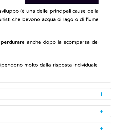
 sviluppo (è una delle principali cause della
ionisti che bevono acqua di lago o di fiume
ono perdurare anche dopo la scomparsa dei
ipendono molto dalla risposta individuale:
piti sono adulti in buono stato di salute.
 con le feci, i parassiti producono una forma
r lunghi periodi (mesi). Una volta ingerita