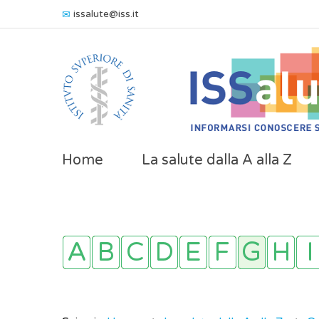
issalute@iss.it
Home
La salute dalla A alla Z