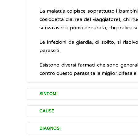
La malattia colpisce soprattutto i bambini d
cosiddetta diarrea del viaggiatore), chi n
senza averla prima depurata, chi pratica s
Le infezioni da giardia, di solito, si r
parassiti.
Esistono diversi farmaci che sono general
contro questo parassita la miglior difesa è
SINTOMI
L'infezione spesso non è accompagnata da 
CAUSE
Nella maggior parte dei casi i disturbi com
Il parassita vive nell'intestino dell'uomo e
DIAGNOSI
La giardiasi si manifesta più frequenteme
cistica (cisti), particolarmente resistent