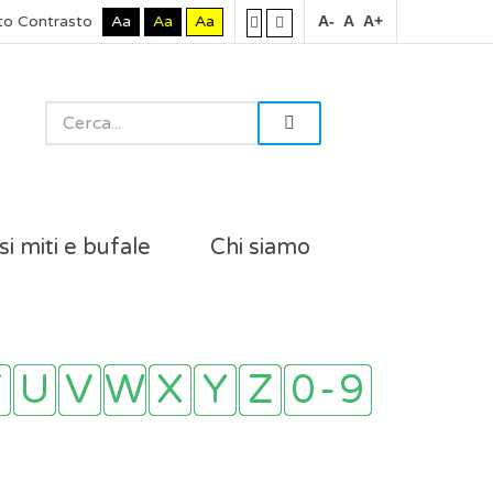
to Contrasto
Aa
Aa
Aa
A-
A
A+
si miti e bufale
Chi siamo