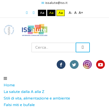
issalute@iss.it
Aa
Aa
Aa
A-
A
A+
Home
La salute dalla A alla Z
Stili di vita, alimentazione e ambiente
Falsi miti e bufale