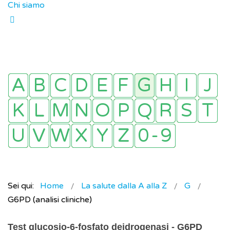
Chi siamo
Sei qui:
Home
La salute dalla A alla Z
G
G6PD (analisi cliniche)
Test glucosio-6-fosfato deidrogenasi - G6PD