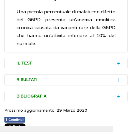
Una piccola percentuale di malati con difetto
del G6PD presenta un'anemia emolitica
cronica causata da varianti rare della G6PD
che hanno un'attività inferiore al 10% del
normale.
IL TEST
L'esame è eseguito su una piccola quantità
RISULTATI
(campione) di sangue prelevato con un ago
dalla vena del braccio. Nei neonati il prelievo
I risultati delle analisi (referti) forniti dal
BIBLIOGRAFIA
del sangue è eseguito sui capillari.
laboratorio dovrebbero indicare, per ogni
Prossimo aggiornamento: 29 Marzo 2020
esame, gli intervalli entro cui i valori
Beutler E.
G6PD deficiency
.
Blood
. 1994; 84:
Può essere prescritto in occasione di
riscontrati sono ritenuti normali (intervalli di
3613-36
f
Condividi
controlli alla nascita o per scoprire la
riferimento). In ogni caso, anche con risultati