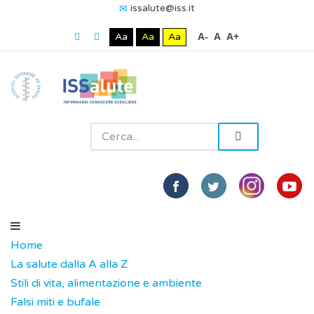
issalute@iss.it
Aa
Aa
Aa
A-
A
A+
Home
La salute dalla A alla Z
Stili di vita, alimentazione e ambiente
Falsi miti e bufale