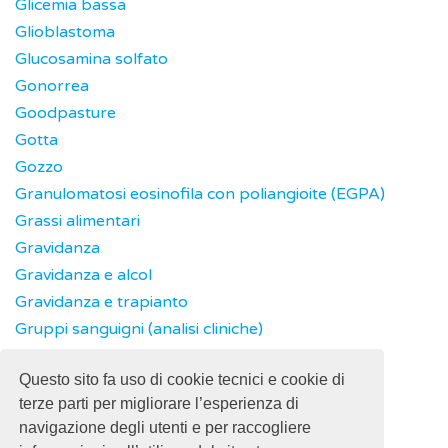
Glicemia bassa
Glioblastoma
Glucosamina solfato
Gonorrea
Goodpasture
Gotta
Gozzo
Granulomatosi eosinofila con poliangioite (EGPA)
Grassi alimentari
Gravidanza
Gravidanza e alcol
Gravidanza e trapianto
Gruppi sanguigni (analisi cliniche)
Guillain Barré
Questo sito fa uso di cookie tecnici e cookie di
GvHD - Graft versus Host Disease
terze parti per migliorare l’esperienza di
navigazione degli utenti e per raccogliere