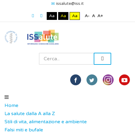
issalute@iss.it
Aa
Aa
Aa
A-
A
A+
Home
La salute dalla A alla Z
Stili di vita, alimentazione e ambiente
Falsi miti e bufale