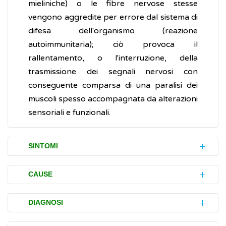
mieliniche) o le fibre nervose stesse
vengono aggredite per errore dal sistema di
difesa dell'organismo (reazione
autoimmunitaria); ciò provoca il
rallentamento, o l'interruzione, della
trasmissione dei segnali nervosi con
conseguente comparsa di una paralisi dei
muscoli spesso accompagnata da alterazioni
sensoriali e funzionali.
SINTOMI
Il disturbo (sintomo) caratteristico della
CAUSE
comparsa della sindrome di Guillain-Barré è
la debolezza progressiva che può colpire
La causa della sindrome di Guillain-Barré
DIAGNOSI
ambedue le gambe e le braccia
non è stata individuata. La malattia si