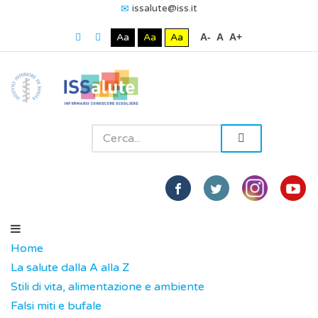
issalute@iss.it
Aa
Aa
Aa
A-
A
A+
Home
La salute dalla A alla Z
Stili di vita, alimentazione e ambiente
Falsi miti e bufale