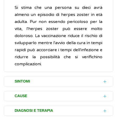
Si stima che una persona su dieci avrà
almeno un episodio di herpes zoster in età
adulta. Pur non essendo pericoloso per la
vita, l'herpes zoster può essere molto
doloroso. La vaccinazione riduce il rischio di
svilupparlo mentre l'avvio della cura in tempi
rapidi può accorciare i tempi dell'infezione e
ridurre la possibilità che si verifichino
complicazioni.
SINTOMI
L'herpes zoster di solito compare in un solo
CAUSE
lato del corpo. Il torace e l'addome sono le
aree più colpite, ma qualsiasi parte può
L'herpes zoster è causato dal
virus varicella
DIAGNOSI E TERAPIA
essere interessata, inclusi viso e occhi. Un
zoster
(VZV), lo stesso
virus
che causa la