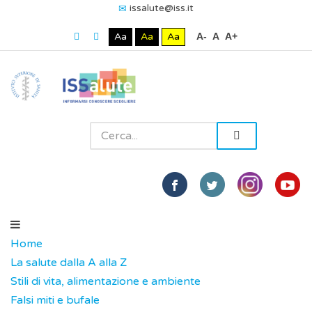
issalute@iss.it
Aa
Aa
Aa
A-
A
A+
Home
La salute dalla A alla Z
Stili di vita, alimentazione e ambiente
Falsi miti e bufale