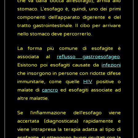
che va dalla bocca all'esofago), arriva allo
stomaco. L'esofago è, quindi, uno dei primi
componenti dell'apparato digerente e del
tratto gastrointestinale. Il cibo per arrivare
nello stomaco deve percorrerlo.
La forma più comune di esofagite è
associata al
reflusso gastroesofageo
.
Esistono poi esofagiti causate da
infezioni
che insorgono in persone con ridotte difese
immunitarie, come quelle
HIV
positive o
malate di
cancro
ed esofagiti associate ad
altre malattie.
Se l'infiammazione dell'esofago viene
accertata (diagnosticata) rapidamente e
viene intrapresa la terapia adatta al tipo di
esofagite, si ottengono buoni risultati con la