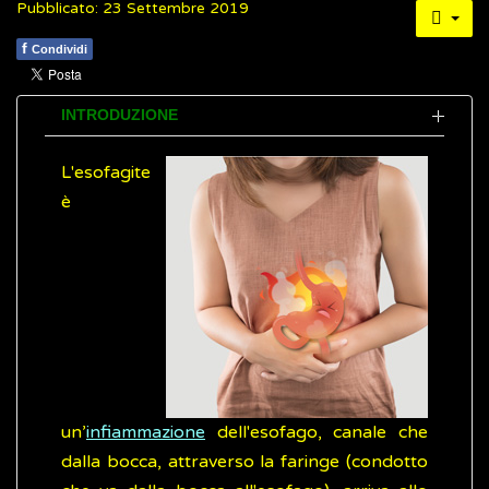
Pubblicato: 23 Settembre 2019
f
Condividi
INTRODUZIONE
L'esofagite
è
un’
infiammazione
dell'esofago, canale che
dalla bocca, attraverso la faringe (condotto