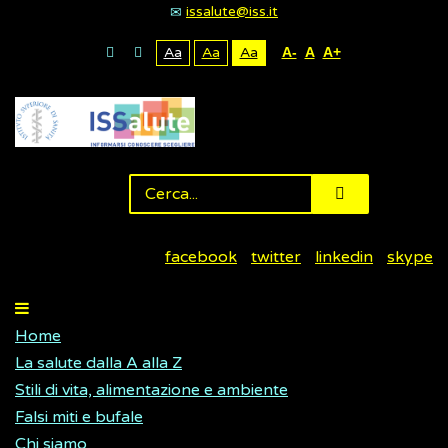
issalute@iss.it
Aa
Aa
Aa
A-
A
A+
facebook
twitter
linkedin
skype
Home
La salute dalla A alla Z
Stili di vita, alimentazione e ambiente
Falsi miti e bufale
Chi siamo