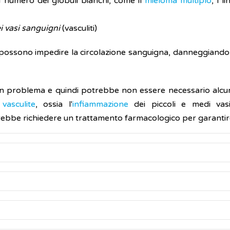
l numero dei globuli bianchi, come il
mieloma multiplo
, i l
i vasi sanguigni
(vasculiti)
possono impedire la circolazione sanguigna, danneggiando la p
un problema e quindi potrebbe non essere necessario alcu
a
vasculite
, ossia l'
infiammazione
dei piccoli e medi va
rebbe richiedere un trattamento farmacologico per garantire
oglobuline nel sangue è chiamata
crioglobulinemia
.
cchimosi), eruzioni cutanee, dolore alle articolazioni e debol
nemia è effettuato sulla base dei disturbi e delle manifesta
. Potrebbe essere necessaria una
biopsia
del tessuto o dell'
ud
, condizione caratterizzata da dolore, colorazione bluastra