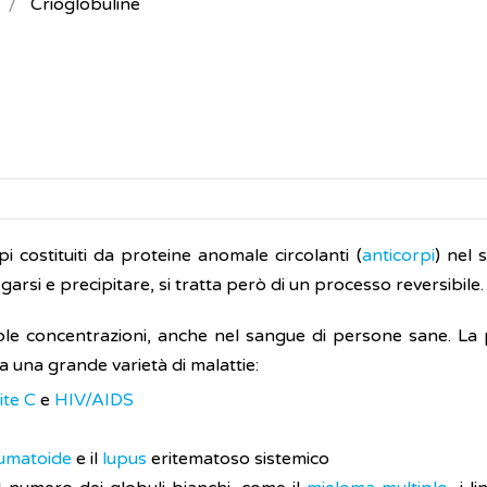
Crioglobuline
i costituiti da proteine anomale circolanti (
anticorpi
) nel 
rsi e precipitare, si tratta però di un processo reversibile.
ole concentrazioni, anche nel sangue di persone sane. La
 una grande varietà di malattie:
ite C
e
HIV/AIDS
eumatoide
e il
lupus
eritematoso sistemico