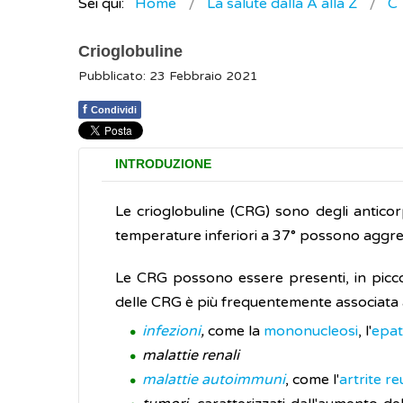
Sei qui:
Home
La salute dalla A alla Z
C
Crioglobuline
Pubblicato: 23 Febbraio 2021
f
Condividi
INTRODUZIONE
Le crioglobuline (CRG) sono degli anticorp
temperature inferiori a 37° possono aggrega
Le CRG possono essere presenti, in picc
delle CRG è più frequentemente associata a
infezioni
,
come la
mononucleosi
, l'
epat
malattie renali
malattie autoimmuni
, come l'
artrite r