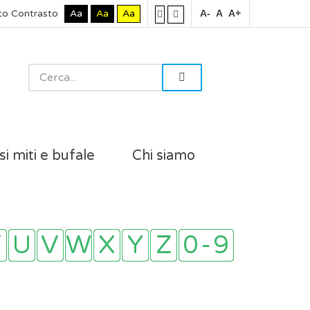
to Contrasto
Aa
Aa
Aa
A-
A
A+
si miti e bufale
Chi siamo