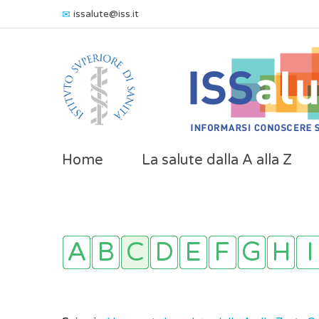
issalute@iss.it
Home
La salute dalla A alla Z