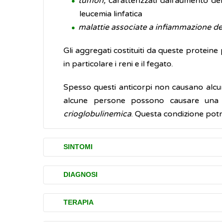
tumori,
caratterizzati dall'aumento de
leucemia linfatica
malattie associate a infiammazione de
Gli aggregati costituiti da queste proteine 
in particolare i reni e il fegato.
Spesso questi anticorpi non causano alc
alcune persone possono causare un
crioglobulinemica
. Questa condizione pot
SINTOMI
La presenza di una grande quantità di cri
DIAGNOSI
Può manifestarsi con formazione di lividi (e
L'accertamento (diagnosi) della crioglobuli
TERAPIA
laboratorio specifico per le crioglobuline
Può causare anche il
Fenomeno di Rayna