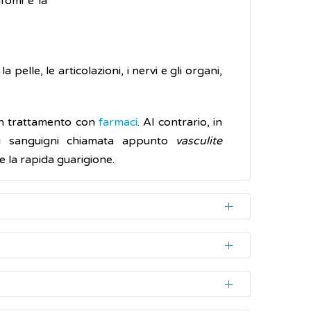
infomi e la
elle, le articolazioni, i nervi e gli organi,
n trattamento con
farmaci
. Al contrario, in
si sanguigni chiamata appunto
vasculite
 la rapida guarigione.
ezza.
zioni cliniche presenti e tramite un test di
organo interessato per confermarlo.
, torpore, pallore, formicolio e freddo alle