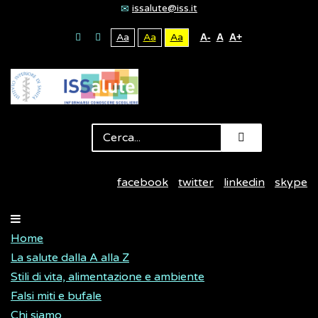
issalute@iss.it
Aa
Aa
Aa
A-
A
A+
facebook
twitter
linkedin
skype
Home
La salute dalla A alla Z
Stili di vita, alimentazione e ambiente
Falsi miti e bufale
Chi siamo