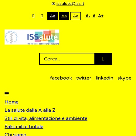
issalute@iss.it
Aa
Aa
Aa
A-
A
A+
facebook
twitter
linkedin
skype
Home
La salute dalla A alla Z
Stili di vita, alimentazione e ambiente
Falsi miti e bufale
Chi siamo