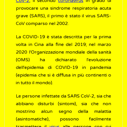
CoV-2
, il secondo
coronavirus
in grado di
provocare una sindrome respiratoria acuta
grave (SARS), il primo è stato il virus SARS-
CoV comparso nel 2002.
La COVID-19 è stata descritta per la prima
volta in Cina alla fine del 2019; nel marzo
2020 l'Organizzazione mondiale della sanità
(OMS) ha dichiarato l'evoluzione
dell'epidemia di COVID-19 in pandemia
(epidemia che si è diffusa in più continenti o
in tutto il mondo).
Le persone infettate da SARS CoV-2, sia che
abbiano disturbi (sintomi), sia che non
mostrino alcun segno della malattia
(asintomatiche), possono facilmente
trasmettere il
virus
alle persone con cui