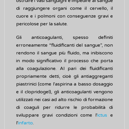
ostruire i vasi sanguigni e impedire al sangue
di raggiungere organi come il cervello, il
cuore e i polmoni con conseguenze gravi e
pericolose per la salute.
Gli anticoagulanti, spesso definiti
erroneamente “fluidificanti del sangue”, non
rendono il sangue più fluido, ma inibiscono
in modo significativo il processo che porta
alla coagulazione. Al pari dei fluidificanti
propriamente detti, cioè gli antiaggreganti
piastrinici (come l'aspirina a basso dosaggio
e il clopridogel), gli anticoagulanti vengono
utilizzati nei casi ad alto rischio di formazione
di coaguli per ridurre le probabilità di
sviluppare gravi condizioni come l'
ictus
e
l'
infarto
.