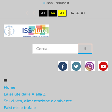
issalute@iss.it
Aa
Aa
Aa
A-
A
A+
Home
La salute dalla A alla Z
Stili di vita, alimentazione e ambiente
Falsi miti e bufale