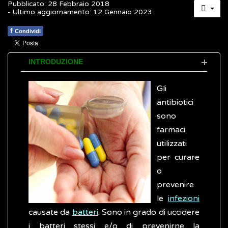
Pubblicato: 28 Febbraio 2018
- Ultimo aggiornamento: 12 Gennaio 2023
f
Condividi
INTRODUZIONE
Gli
antibiotici
sono
farmaci
utilizzati
per curare
o
prevenire
le
infezioni
causate da
batteri
. Sono in grado di uccidere
i batteri stessi e/o di prevenirne la