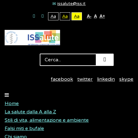
issalute@iss.it
Aa
Aa
Aa
A-
A
A+
facebook
twitter
linkedin
skype
Home
La salute dalla A alla Z
Stili di vita, alimentazione e ambiente
Falsi miti e bufale
Chi siamo