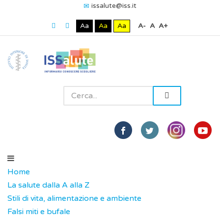
issalute@iss.it
Aa
Aa
Aa
A-
A
A+
Home
La salute dalla A alla Z
Stili di vita, alimentazione e ambiente
Falsi miti e bufale