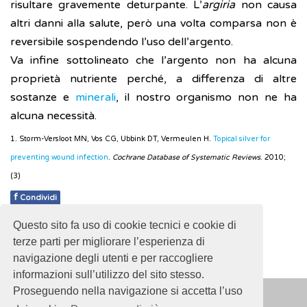
risultare gravemente deturpante. L’
argiria
non causa
altri danni alla salute, però una volta comparsa non è
reversibile sospendendo l’uso dell’argento.
Va infine sottolineato che l’argento non ha alcuna
proprietà nutriente perché, a differenza di altre
sostanze e
minerali
, il nostro organismo non ne ha
alcuna necessità.
1. Storm-Versloot MN, Vos CG, Ubbink DT, Vermeulen H.
Topical silver for
preventing wound infection
.
Cochrane Database of Systematic Reviews
. 2010;
(3)
f
Condividi
Questo sito fa uso di cookie tecnici e cookie di
Pubblicato: 02 Marzo 2018
terze parti per migliorare l’esperienza di
navigazione degli utenti e per raccogliere
informazioni sull’utilizzo del sito stesso.
Proseguendo nella navigazione si accetta l’uso