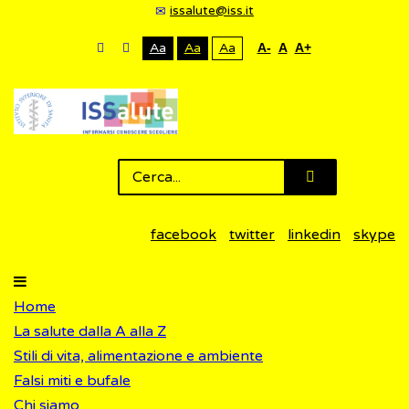
issalute@iss.it
Aa
Aa
Aa
A-
A
A+
facebook
twitter
linkedin
skype
Home
La salute dalla A alla Z
Stili di vita, alimentazione e ambiente
Falsi miti e bufale
Chi siamo