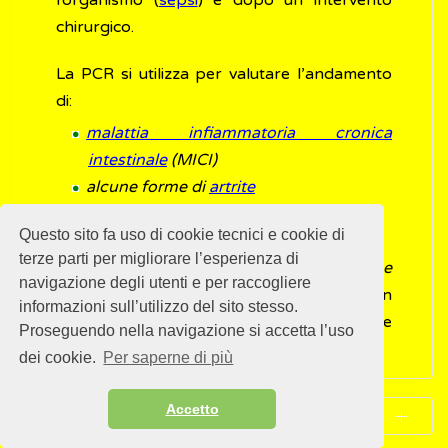
l’organismo (
sepsi
) e dopo un intervento
chirurgico.
La PCR si utilizza per valutare l’andamento
di:
malattia infiammatoria cronica
intestinale
(MICI)
alcune forme di
artrite
malattie autoimmuni
Questo sito fa uso di cookie tecnici e cookie di
malattia infiammatoria pelvica (PID)
terze parti per migliorare l’esperienza di
per rilevare la presenza di un'infezione
navigazione degli utenti e per raccogliere
durante il periodo di recupero dopo un
informazioni sull’utilizzo del sito stesso.
intervento chirurgico o altre procedure
Proseguendo nella navigazione si accetta l’uso
invasive
dei cookie.
Per saperne di più
Accetto
IL TEST