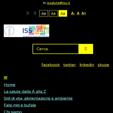
issalute@iss.it
Aa
Aa
Aa
A-
A
A+
facebook
twitter
linkedin
skype
Home
La salute dalla A alla Z
Stili di vita, alimentazione e ambiente
Falsi miti e bufale
Chi siamo